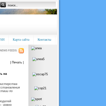
ISH
Карта сайта
Контакты
NEWS FEEDS:
| Печать |
ть на
инистерства
осстановления
ствии по
моделей
 - ровно