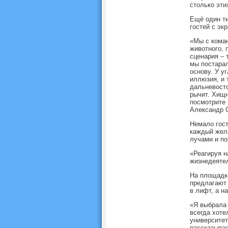
столько эти
Ещё один ти
гостей с экр
«Мы с кома
животного, 
сценария – 
мы постарал
основу. У у
иллюзия, и 
дальневосто
рычит. Хищн
посмотрите 
Александр С
Немало гост
каждый жела
лучами и по
«Реагируя н
жизнедеятел
На площадке
предлагают 
в лифт, а н
«Я выбрала 
всегда хоте
университете
рассказывае