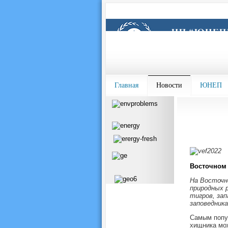
Главная
Новости
ЮНЕП
Восточном
На Восточн
природных 
тигров, за
заповедника
Самым попул
хищника мож