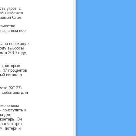
ть угроз, с
тобы избежать
аймон Стил.
качестве
ны, в нем все
ы по переходу к
году выбросы
м в 2019 году,
тв, которые
, 47 процентов
ый сигнал о
ата (КС-27).
м событием для
изменением
– приступить к
ва для
кретарь. Он
са в четырех
м, потери и