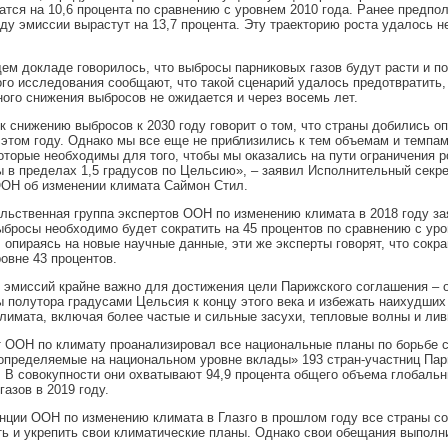
атся на 10,6 процента по сравнению с уровнем 2010 года. Ранее предпол
ду эмиссии вырастут на 13,7 процента. Эту траекторию роста удалось н
м докладе говорилось, что выбросы парниковых газов будут расти и по
го исследования сообщают, что такой сценарий удалось предотвратить,
ого снижения выбросов не ожидается и через восемь лет.
к снижению выбросов к 2030 году говорит о том, что страны добились о
 этом году. Однако мы все еще не приблизились к тем объемам и темпа
оторые необходимы для того, чтобы мы оказались на пути ограничения р
 в пределах 1,5 градусов по Цельсию», – заявил Исполнительный секр
ООН об изменении климата Саймон Стил.
ьственная группа экспертов ООН по изменению климата в 2018 году зая
ыбросы необходимо будет сократить на 45 процентов по сравнению с уро
, опираясь на новые научные данные, эти же эксперты говорят, что сок
ровне 43 процентов.
эмиссий крайне важно для достижения цели Парижского соглашения – о
 полутора градусами Цельсия к концу этого века и избежать наихудших
лимата, включая более частые и сильные засухи, тепловые волны и лив
 ООН по климату проанализировал все национальные планы по борьбе 
определяемые на национальном уровне вклады» 193 стран-участниц Пар
 В совокупности они охватывают 94,9 процента общего объема глобаль
газов в 2019 году.
ции ООН по изменению климата в Глазго в прошлом году все страны с
ь и укрепить свои климатические планы. Однако свои обещания выполн