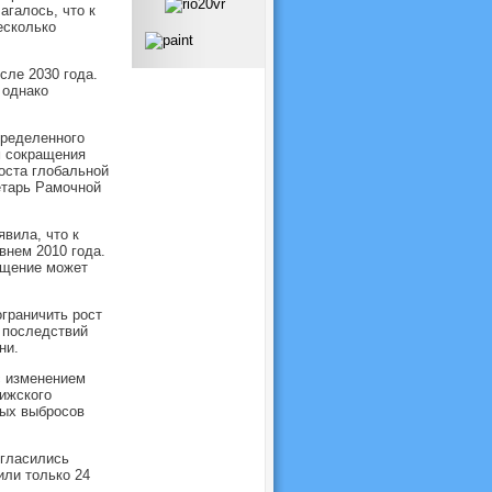
агалось, что к
есколько
сле 2030 года.
 однако
пределенного
м сокращения
оста глобальной
етарь Рамочной
вила, что к
внем 2010 года.
ращение может
граничить рост
 последствий
ни.
с изменением
ижского
ных выбросов
огласились
или только 24