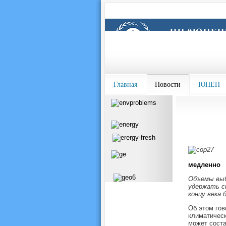
Главная
Новости
ЮНЕП
медленно
Объемы выб
удержать с
концу века 
Об этом гов
климатическ
может соста