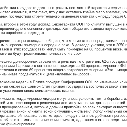
действия государств должны отражать неотложный характер и серьезнос
 сталкиваемся, и тот факт, что у нас осталось крайне мало времени, ч
ных последствий стремительного изменения климата», –предупредил С
, второй в этом году доклад Секретариата ООН по климату выпущен в 
прошлогоднего основного доклада. Хотя общие его выводы неутешитель
тся «проблески надежды».
прочего, авторы доклада сообщают, что многие страны представили план
ым выбросам примерно к середине века. В докладе указано, что в 2050 
газов в этих государствах могут быть примерно на 68 процентов ниже, че
ратегии будут реализованы полностью и в срок.
ешних долгосрочных стратегий, а речь идет о стратегиях 62-х государс
оронами Парижского соглашения, приходится 83 процента мирового ВВП
селения и около 69 процентов общего потребления энергии. «Это – мощн
р начинает продвигаться к цели «нулевых выбросов».
есколько недель в Египте пройдет Конференция ООН по изменению клим
ный секретарь Саймон Стил призвал государства воспользоваться эти
и укрепления своих климатических планов.
о момент, когда мировые лидеры могут вновь ускорить темпы борьбы с 
рейти от переговоров к реализации достигнутых на них договоренностей 
преобразованиям, которые должны произойти во всех секторах общест
 чрезвычайной климатической ситуации», – отметил Исполнительный се
дставителей правительств, которые приедут в Египет, добиться прогрес
х областях: смягчение изменения климата, адаптация к его последствия
кже финансирование.