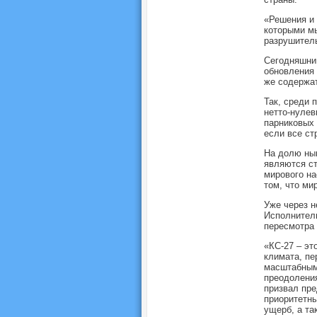
«Решения и 
которыми мы
разрушитель
Сегодняшний
обновления 
же содержа
Так, среди 
нетто-нулев
парниковых 
если все ст
На долю нын
являются ст
мирового на
том, что ми
Уже через н
Исполнитель
пересмотра 
«КС-27 – эт
климата, пе
масштабным 
преодоления
призвал пре
приоритетны
ущерб, а та