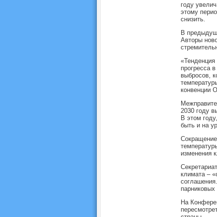
году увелич
этому перио
снизить.
В предыдуще
Авторы ново
стремительн
«Тенденция 
прогресса в
выбросов, к
температуры
конвенции 
Межправител
2030 году в
В этом году
быть и на у
Сокращение 
температуры
изменения к
Секретариат
климата – «
соглашения.
парниковых 
На Конферен
пересмотрет
страны.