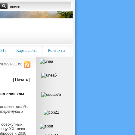
ISH
Карта сайта
Контакты
NEWS FEEDS:
| Печать |
 но слишком
ля того, чтобы
мпературы к
х совокупных
онцу XXI века
бросов к 2030