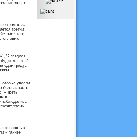
ополнительные
мые теплые за
ается третий
ействие этого
отеплению,
-1,32 градуса
 будет десятый
на один градус
жским
 которые унесли
ю безопасность
. – Треть
ям и
е наблюдались
грозит этому
готовность к
ли «Раннее