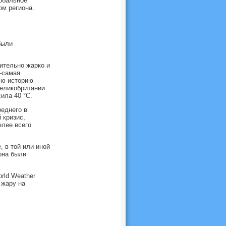
лобальное
ом региона.
были
ительно жарко и
–самая
сю историю
еликобритании
ила 40 °C.
еднего в
 кризис,
лее всего
 в той или иной
она были
rld Weather
 жару на