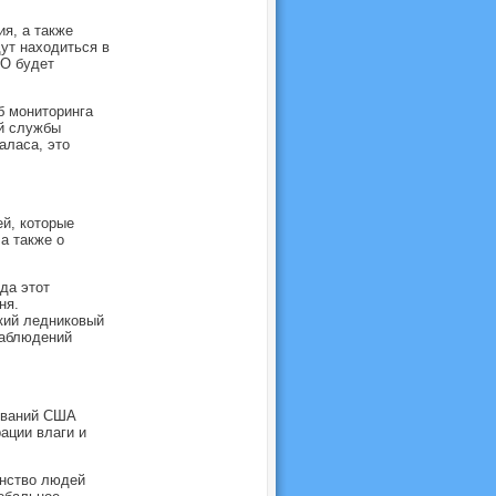
я, а также
ут находиться в
МО будет
б мониторинга
ой службы
аласа, это
ей, которые
а также о
да этот
ня.
кий ледниковый
наблюдений
ований США
ации влаги и
инство людей