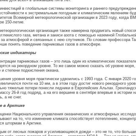
инвестиций в глобальные системы мониторинга и раннего предупреждени
стойчивости к экстремальным погодным и климатическим явлениям буд
итетов Всемирной метеорологической организации в 2023 году, когда В
ое 150-летие.
етеорологическая организация также намерена продвигать новый спосо
углекислого газа, метана и закиси азота с помощью наземной Глобальн
за атмосферой и связанных с нею спутников. По словам профессора Та
чше понять поведение парниковых газов в атмосфере.
ские индикаторы
нтрации парниковых газов – это лишь один из климатических показател
дятся на рекордном уровне. То же самое можно сказать об уровне моря, 
 и степени подкисления океана.
ения уровня моря практически удвоились с 1993 года. С января 2020 го
увеличился почти на 10 мм, а в этом году достиг нового рекордного уров
но тяжелые потери понесли ледники в Европейских Альпах. Гренландс
массу 26-й год подряд, а на его вершине в сентябре впервые в истории 
, а не снег.
е в Арктике
оценки Национального управления океанических и атмосферных исслед
ывают на то, что изменение климата способствует потеплению, концентр
ся штормам в Арктике.
ым от лесных пожаров и усиливающиеся дожди – это не то, что больш