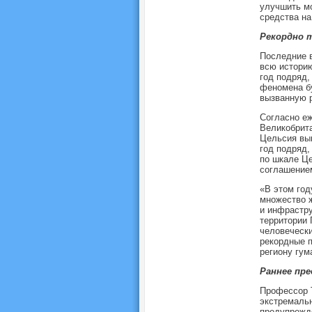
улучшить мо
средства на
Рекордно 
Последние в
всю истори
год подряд,
феномена бу
вызванную 
Согласно е
Великобрита
Цельсия выш
год подряд,
по шкале Це
соглашением
«В этом год
множество ж
и инфрастру
территории 
человечески
рекордные п
региону гум
Раннее пр
Профессор 
экстремаль
предупрежде