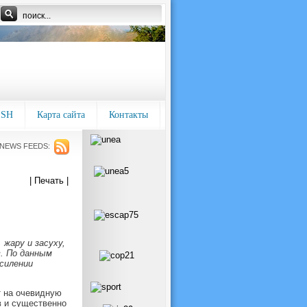
ISH
Карта сайта
Контакты
NEWS FEEDS:
| Печать |
жару и засуху,
. По данным
силении
т на очевидную
в и существенно