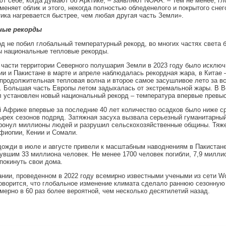
т себе, когда думают об Арктике, – заявляют NOAA. – Тем не менее, г
меняет облик и этого, некогда полностью обледенелого и покрытого снег
ика нагревается быстрее, чем любая другая часть Земли».
ные рекорды
од не побил глобальный температурный рекорд, во многих частях света 
ы национальные тепловые рекорды.
части территории Северного полушария Земли в 2023 году было исключ
ии и Пакистане в марте и апреле наблюдалась рекордная жара, в Китае 
продолжительная тепловая волна и второе самое засушливое лето за в
. Большая часть Европы летом задыхалась от экстремальной жары. В В
 установлен новый национальный рекорд – температура впервые превыс
 Африке впервые за последние 40 лет количество осадков было ниже ср
ырех сезонов подряд. Затяжная засуха вызвала серьезный гуманитарный
тронул миллионы людей и разрушил сельскохозяйственные общины. Тяже
фиопии, Кении и Сомали.
ожди в июле и августе привели к масштабным наводнениям в Пакистане,
увшим 33 миллиона человек. Не менее 1700 человек погибли, 7,9 милли
окинуть свои дома.
нии, проведенном в 2022 году всемирно известными учеными из сети Wo
, говорится, что глобальное изменение климата сделало раннюю сезонную
мерно в 60 раз более вероятной, чем несколько десятилетий назад.