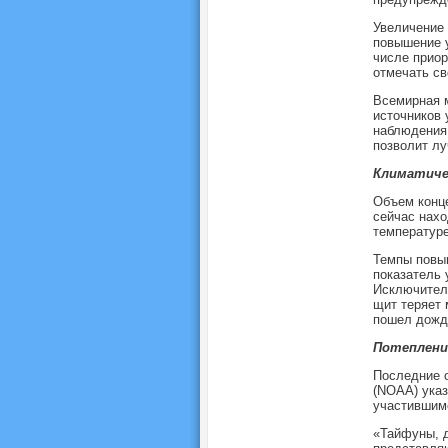
Увеличение 
повышение у
числе приор
отмечать св
Всемирная м
источников 
наблюдения 
позволит лу
Климатиче
Объем конце
сейчас нахо
температуре
Темпы повыш
показатель 
Исключитель
щит теряет 
пошел дождь
Потеплени
Последние 
(NOAA) указ
участившим
«Тайфуны, д