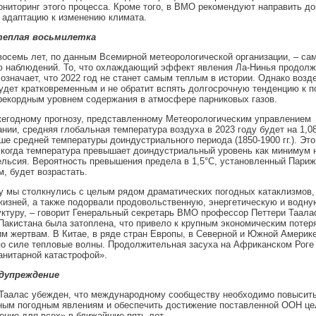
ниторинг этого процесса. Кроме того, в ВМО рекомендуют направить д
 адаптацию к изменению климата.
теплая восьмилетка
осемь лет, по данным Всемирной метеорологической организации, – са
ю наблюдений. То, что охлаждающий эффект явления Ла-Нинья продолж
 означает, что 2022 год не станет самым теплым в истории. Однако возд
дет кратковременным и не обратит вспять долгосрочную тенденцию к п
рекордным уровнем содержания в атмосфере парниковых газов.
жегодному прогнозу, представленному Метеорологическим управлением
нии, средняя глобальная температура воздуха в 2023 году будет на 1,08
е средней температуры доиндустриального периода (1850-1900 гг.). Это
 когда температура превышает доиндустриальный уровень как минимум 
льсия. Вероятность превышения предела в 1,5°C, установленный Пари
, будет возрастать.
у мы столкнулись с целым рядом драматических погодных катаклизмов,
изней, а также подорвали продовольственную, энергетическую и водну
ктуру, – говорит Генеральный секретарь ВМО профессор Петтери Таалас
Пакистана была затоплена, что привело к крупным экономическим потер
м жертвам. В Китае, в ряде стран Европы, в Северной и Южной Америк
о силе тепловые волны. Продолжительная засуха на Африканском Роге 
анитарной катастрофой».
едупреждение
Таалас убежден, что международному сообществу необходимо повысить 
ным погодным явлениям и обеспечить достижение поставленной ООН це
ние для всех» в ближайшие пять лет.