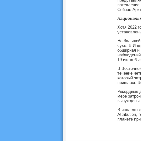
представляю
потепление 
Сейчас Аркт
Националь
Хотя 2022 г
установлен
На большей 
сухо. В Инд
обширная и 
наблюдений
19 июля был
В Восточной
течение чет
который за
пришлось Э
Рекордные д
мере затрон
вынуждены п
В исследова
Attribution
планете при