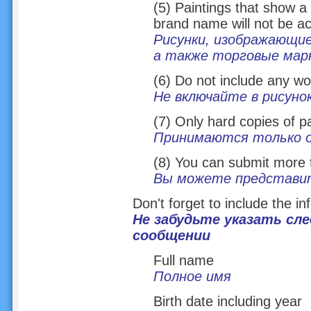
(5) Paintings that show a 
brand name will not be a
Рисунки, изображающие
а также торговые марк
(6) Do not include any wor
Не включайте в рисунок
(7) Only hard copies of pa
Принимаются только о
(8) You can submit more 
Вы можете представит
Don't forget to include the i
Не забудьте указать с
сообщении
Full name
Полное имя
Birth date including year