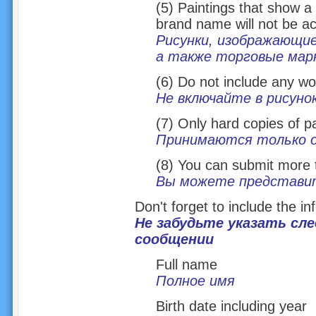
(5) Paintings that show a 
brand name will not be a
Рисунки, изображающие
а также торговые марк
(6) Do not include any wor
Не включайте в рисунок
(7) Only hard copies of pa
Принимаются только о
(8) You can submit more 
Вы можете представит
Don't forget to include the i
Не забудьте указать с
сообщении
Full name
Полное имя
Birth date including year