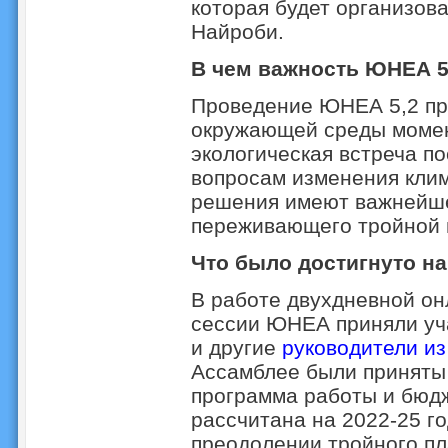
которая будет организов
Найроби.
В чем важность ЮНЕА 5
Проведение ЮНЕА 5,2 пр
окружающей среды момен
экологическая встреча п
вопросам изменения клим
решения имеют важнейше
переживающего тройной 
Что было достигнуто н
В работе двухдневной он
сессии ЮНЕА приняли уч
и другие
руководители из
Ассамблее были принят
программа работы и бюд
рассчитана на 2022-25 г
преодолении тройного пла