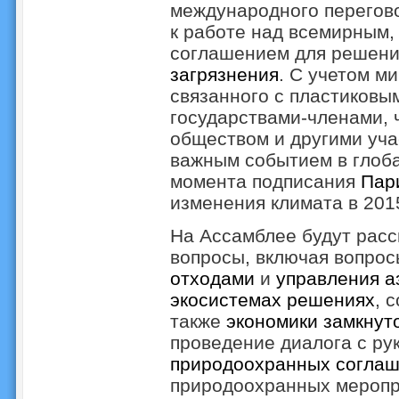
международного перегово
к работе над всемирным,
соглашением для решен
загрязнения
. С учетом м
связанного с пластиковы
государствами-членами, 
обществом и другими уча
важным событием в глоба
момента подписания
Пар
изменения климата в 2015
На Ассамблее будут расс
вопросы, включая вопро
отходами
и
управления а
экосистемах решениях
, 
также
экономики замкнут
проведение диалога с р
природоохранных соглаш
природоохранных меропр