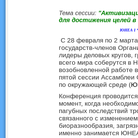
Тема сессии:
"А
ктивизац
для достижения целей в
ЮНЕА 1
С 28 февраля по 2 март
государств-членов Орга
лидеры деловых кругов, 
всего мира соберутся в Н
возобновленной работе в
пятой сессии Ассамблеи
по окружающей среде (
Ю
Конференция проводится
момент, когда необходим
пагубных последствий тр
связанного с изменением
биоразнообразия, загряз
именно занимается ЮНЕА