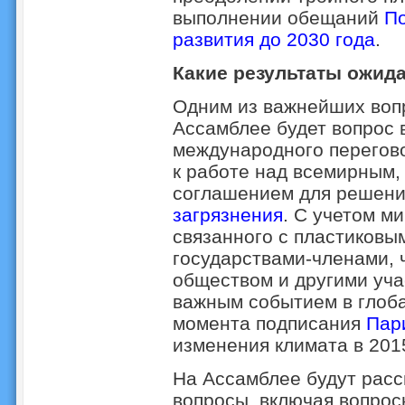
выполнении обещаний
По
развития до 2030 года
.
Какие результаты ожид
Одним из важнейших воп
Ассамблее будет вопрос 
международного перегово
к работе над всемирным,
соглашением для решен
загрязнения
. С учетом м
связанного с пластиковы
государствами-членами, 
обществом и другими уча
важным событием в глоба
момента подписания
Пар
изменения климата в 2015
На Ассамблее будут расс
вопросы, включая вопро