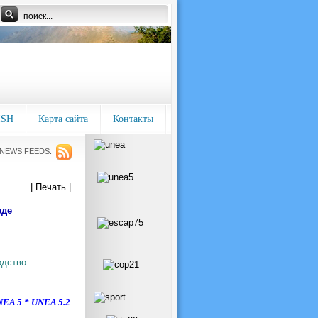
ISH
Карта сайта
Контакты
NEWS FEEDS:
| Печать |
еде
одство.
NEA 5
*
UNEA 5.2