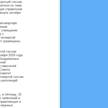
третьей сессии,
нителя по теме
щая справочная
ачале октября
аб-квартире
авным
е совещание
д с
 четвертой
дут размещены
той сессии
кабря 2018 года
Объединенных
елей
ставителей
 Совета
Комитет
етвертой сессии
ы резолюций
, и пятницу, 15
х заявлений и
 управляющих в
есованных