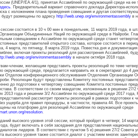
ессии (UNEP/EA.4/1), принятая Ассамблеей по окружающей среде на ее 
здесь
. Предварительный вариант справочного доклада Директора-испол
иска с изложением плана проведения совещания и другая соответствую
 будут размещены по адресу
http://web.unep.org/environmentassembly
в н
 сессии состоится в 10 ч 00 мин в понедельник, 11 марта 2019 года, в шт
Организации Объединенных Наций по окружающей среде в Найроби. Гл
ельным совещанием к Ассамблее по окружающей среде станет четверто
стоянных представителей открытого состава, которое состоится в перио
а, 4 марта, по пятницу, 8 марта 2019 года. Повестка дня и документация
амблеи, включая проекты резолюций для рассмотрения Ассамблеей, бу
ttp://web.unep.org/environmentassembly
в начале октября 2018 года.
твам-членам, желающим представить проекты резолюций по теме четвер
о окружающей среде, предлагается направить их в секретариат до 4 де
тки Отделом конференционного обслуживания Отделения Организации 
роби. Резолюции будут представлены Комитету постоянных представит
енно до подготовки к четвертому совещанию Комитета постоянных пред
остава. В соответствии со своим мандатом, изложенным в решении 27/2
 2013 года и решении 3/2 Ассамблеи по окружающей среде 2017 года, 
представителей рассмотрит проекты резолюций в рамках подготовки к ч
ез ущерба для правил процедуры, в частности, правила 44. Все проект
ещены на платформе для резолюций Ассамблеи по окружающей среде
mart.unon.org/resolution
.
еданий высокого уровня этой сессии, который пройдет в четверг, 14 марта
года, будет включать в себя заседания для представления национальны
диалогов лидеров. В соответствии с пунктом 5 е) решения 27/2 Совета
та высокого уровня также состоится диалог с участием многих заинтер