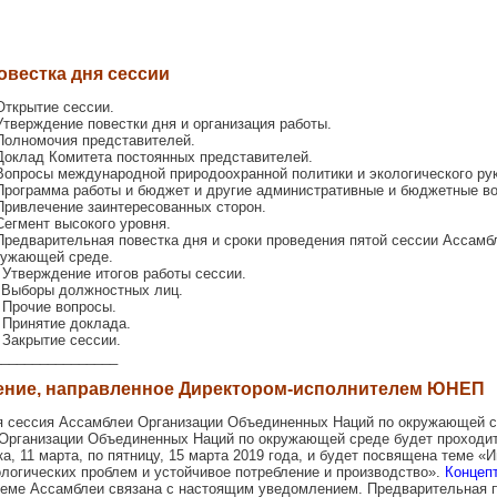
овестка дня сессии
Открытие сессии.
Утверждение повестки дня и организация работы.
Полномочия представителей.
Доклад Комитета постоянных представителей.
Вопросы международной природоохранной политики и экологического ру
Программа работы и бюджет и другие административные и бюджетные в
Привлечение заинтересованных сторон.
Сегмент высокого уровня.
Предварительная повестка дня и сроки проведения пятой сессии Ассамб
ружающей среде.
 Утверждение итогов работы сессии.
. Выборы должностных лиц.
 Прочие вопросы.
 Принятие доклада.
 Закрытие сессии.
________________
ение, направленное Директором-исполнителем ЮНЕП
ая сессия Ассамблеи Организации Объединенных Наций по окружающей 
Организации Объединенных Наций по окружающей среде будет проходит
а, 11 марта, по пятницу, 15 марта 2019 года, и будет посвящена теме «
логических проблем и устойчивое потребление и производство».
Концеп
еме Ассамблеи связана с настоящим уведомлением. Предварительная п