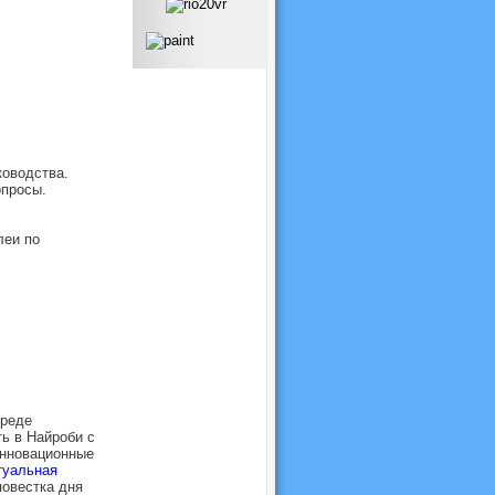
ководства.
опросы.
леи по
среде
ь в Найроби с
Инновационные
туальная
овестка дня