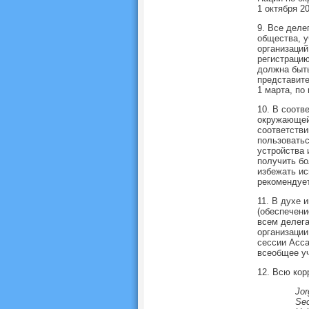
1 октября 20
9. Все деле
общества, 
организаци
регистрацию
должна быть
представите
1 марта, по
10. В соотв
окружающей
соответстви
пользоватьс
устройства 
получить бо
избежать ис
рекомендует
11. В духе 
(обеспечени
всем делег
организации
сессии Асса
всеобщее уч
12. Всю кор
Jor
Sec