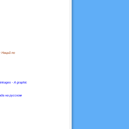
 Наций по
kages - A graphic
ада на русском