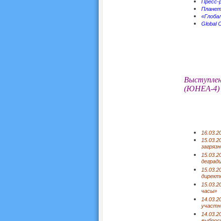
Пресс-
Планета
«Глобал
Global C
Выступлен
(ЮНЕА-4) 
16.03.2
15.03.2
загряз
15.03.2
деград
15.03.
директ
15.03.
часы»
14.03.
участн
14.03.2