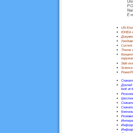
Uni
P.O
Nai
E-m
UN Envi
ЮНЕА 
Докуме
Уведом
Current
Theme o
Концеп
окружа
Side eve
Science,
PowerPo
Скачать
Доклад 
look at 
Резолю
Шестое 
Скачать
Скачать
Ключева
Резюме 
Интера
Инфогра
Инфогр