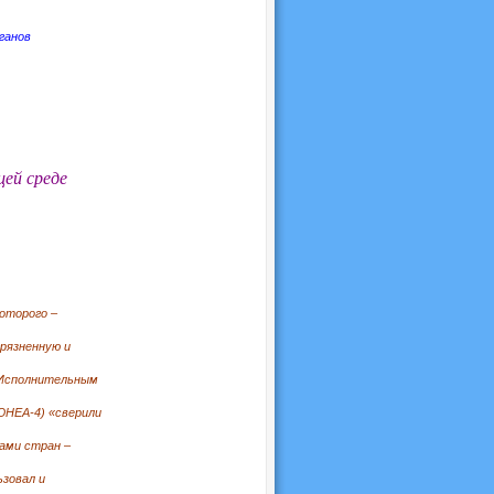
ганов
ей среде
которого –
грязненную и
м Исполнительным
ЮНЕА-4) «сверили
ами стран –
ьзовал и