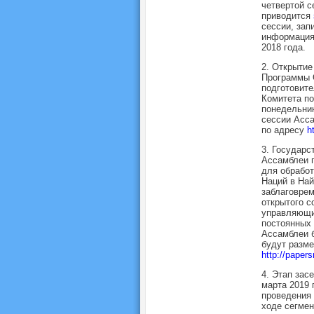
четвертой с
приводится
сессии, зап
информация
2018 года.
2. Открытие
Программы 
подготовит
Комитета по
понедельник
сессии Асс
по адресу
h
3. Государс
Ассамблеи п
для обрабо
Наций в Най
заблаговрем
открытого с
управляющих
постоянных 
Ассамблеи б
будут разм
http://papers
4. Этап зас
марта 2019 
проведения 
ходе сегмен