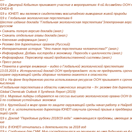
ил»
2019 г. Дмитрий Кобылкин принимает участие в мероприятиях 4-ой Ассамблеи ООН
(ЮНЕА-4)
2019 г. ЮНЕП: мы являемся свидетелями масштабного вымирания живой природы
019 г. Глобальная экологическая перспектива 6
Шестое издание доклада "Глобальная экологическая перспектива"Электронная верс
русском
• Скачать полную версию доклада (англ.)
• Скачать отдельные главы доклада (англ.)
• Ключевая информация (англ.)
• Резюме для директивных органов (Русский)
• Интерактивная история: "Что такое перспектива человечества?" (англ.)
• Инфографика: Добавь кислорода в экономику. Переходи к цикличности (англ.)
• Инфографика: Пересмотр нашей продовольственной системы (англ.)
• Пресс-релиз
• Планета в центре внимания – видео о Глобальной экологической преспективе
13.03.2019 г. Исторический доклад ООН предупреждает: если не предпринять срочн
охране окружающей среды здоровье человека окажется в опасности
019 г. На фоне безудержного роста использования ресурсов ООН призывает к срочн
мыслению
«Глобальная перспектива в области химических веществ – II»: резюме для директи
Global Chemicals Outlook II Synthesis Report (2019)
019 г. Мировые лидеры собираются на сессии высшего экологического органа ООН д
й по созданию устойчивых экономик
019 г. Крупнейший в мире орган по защите окружающей среды начал работу в Найроб
019 г. И. о. исполнительного директора ЮНЕП озвучила срочный призыв в преддвери
ющей среде
019 г. Доклад "Передовые рубежи 2018/19 года": намечающиеся проблемы, имеющие э
ние
019 г. В ЮНЕП отчитались о деятельности за 2018 год
2019 г. Сообщение для СМИ: Мир сосредоточится на решениях во имя будущего на 4