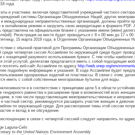
18 года.
гаты и участники, включая представителей учреждений частного сектора
учреждений системы Организации Объединенных Наций, других межправ
й и международных неправительственных организаций, должны пройти п
 в онлайновом режиме и загрузить свою аккредитацию в формате PDF. 
 представлена на официальном бланке с указанием имени (имен) делега
ля(ей). Регистрация на месте будет проводиться с 8 ч 00 мин до 17 ч 00 
 пятницу, 15 марта 2019 года, в Отделении Организации Объединенных Н
етствии с обычной практикой для Программы Организации Объединенных
 среде четвертая сессия Ассамблеи по окружающей среде будет провод
и с концепцией разумного использования бумаги. С тем чтобы наиболее
я этой услугой, делегатам предлагается иметь с собой подходящие мо
и посетить веб-сайт Ассамблеи по адресу
http://web.unep.org/environmen
лее подробную информацию и указания. В ходе Ассамблеи будет предп
пользования одноразовых изделий из пластмассы. В связи с этим, деле
ся иметь с собой собственные многоразовые бутылки для воды.
инклюзивности и в соответствии с принципами цели 5 в области устойчив
е гендерного равенства и расширение прав и возможностей всех женщин 
ациям, в том числе представляющим межправительственные и неправит
 и частный сектор, рекомендуется расширить участие женщин и девочек 
мблеи по окружающей среде. Для рассмотрения темы этой сессии потр
астие и вклад в ее обсуждение.
респонденцию в связи с четвертой сессией следует направлять по адрес
ge Laguna-Celis
retary to the United Nations Environment Assembly