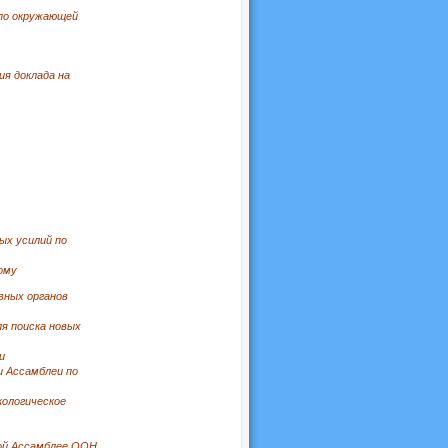
 по окружающей
ия доклада на
ых усилий по
ому
вных органов
ля поиска новых
и
и Ассамблеи по
кологическое
-ой Ассамблее ООН