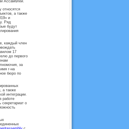
ии Ассамблеи.
у относятся
ектов, а также
019» и
у. Ряд
рые будут
улирования
е, каждый член
овождать
авилом 17
елю до первого
енам
лномочия, за
имя г-на
нное бюро по
зированных
, а также
ой интеграции.
в работе
 секретариат о
зможность
ых
ъединенных
nmentassembly
с