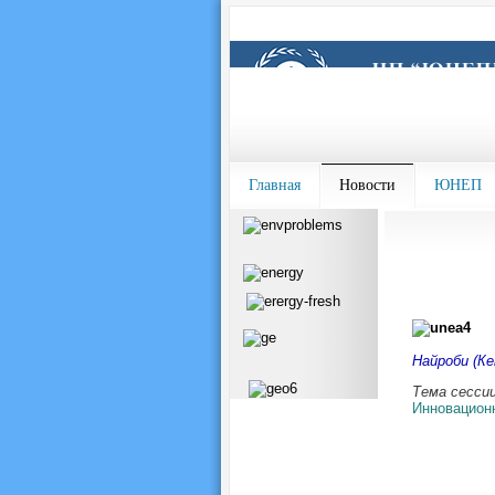
Главная
Новости
ЮНЕП
Найроби (Ке
Тема сесси
Инновационн