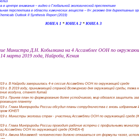
релиз
 в центре внимания – видео о Глобальной экологической преспективе
ьная перспектива в области химических веществ – II»: резюме для директивных ор
hemicals Outlook II Synthesis Report (2019)
ЮНЕА 1
*
ЮНЕА 2
*
ЮНЕА 3
ие Министра Д.Н. Кобылкина на 4 Ассамблее ООН по окружающ
14 марта 2019 года, Найроби, Кения
019 г. В Найроби завершилась 4-я сессия Ассамблеи ООН по окружающей среде
019 г. В 2019 году, принимающей страной Всемирного дня окружающей среды, тема 
нение воздуха, станет Китай
019 г. Приняв план по формированию более устойчивого, мир обязался защитить за
ировавшую планету
2019 г. Глава Минприроды России обсудил планы сотрудничества с вновь избранны
ором ЮНЕП
2019 г. Министры экологии стран - участниц Ассамблеи ООН по окружающей среде (
2019 г. Глава Минприроды России проводит рабочие встречи с профильными министр
иц Ассамблеи ООН по окружающей среде (ЮНЕА-4)
019 г. Амина Мохаммед: человечество должно отказаться от формулы «взял, испол