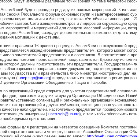
котором будут изложены различные точки зрения по теме четвертой сесс
с Ассамблеей будет проведен ряд других важных мероприятий. К их числ
ая сессия Глобального форума основных групп и заинтересованных субъ
просам науки, политики и бизнеса, выставка «Устойчивые инновации – 2
абочий завтрак Сети женщин-министров и лидеров за окружающую сред
х мероприятий и мероприятий для средств массовой информации, кото
на неделе Ассамблеи, создадут дополнительные возможности для стим
оздания мотивации к действиям.
тствии с правилом 16 правил процедуры Ассамблеи по окружающей сред
редставляется аккредитованным представителем, которого может сопр
 число заместителей представителя и советников. В соответствии с пр
цедуры полномочия представителей представляются Директору-исполнит
на котором должны присутствовать эти представители. Государствам-чл
я заблаговременно направить копии документов, подтверждающих их по
авы государства или правительства либо министра иностранных дел на 
енгоува (
unep-sgb@un.org
) и представить их подлинники в регистрацио
 Отделение Организации Объединенных Наций в Найроби.
я по окружающей среде открыта для участия представителей специали
 фондов, программ и других структур Организации Объединенных Наций
равительственных организаций и региональных организаций экономическ
лям этих организаций и других субъектов, имеющих право участвовать 
 качестве наблюдателей, настоятельно предлагается проинформировать
ветствующем намерении (
unep-sgb@un.org
), с тем чтобы обеспечить во
е необходимые приготовления.
ные формы для регистрации на четвертое совещание Комитета постоянн
лей открытого состава и четвертую сессию Ассамблеи Организации Об
кружающей среде будут размещены по адресу
http://web.unep.org/enviro