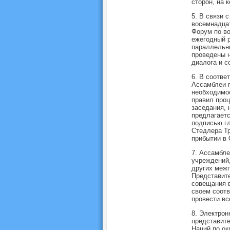
сторон, на 
5. В связи 
восемнадцат
Форум по во
ежегодный р
параллельны
проведены 
диалога и с
6. В соотве
Ассамблеи п
необходимое
правил про
заседания, 
предлагаетс
подписью гл
Стедлера Тр
прибытии в
7. Ассамбле
учреждений,
других межп
Представите
совещания в
своем соот
провести вс
8. Электрон
представите
Наций по о