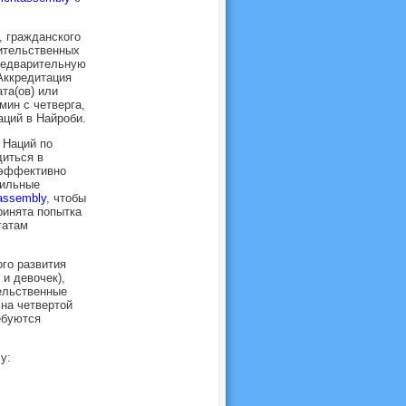
, гражданского
ительственных
редварительную
Аккредитация
та(ов) или
мин с четверга,
аций в Найроби.
 Наций по
иться в
 эффективно
бильные
tassembly
, чтобы
ринята попытка
гатам
ого развития
и девочек),
ельственные
на четвертой
ебуются
у: