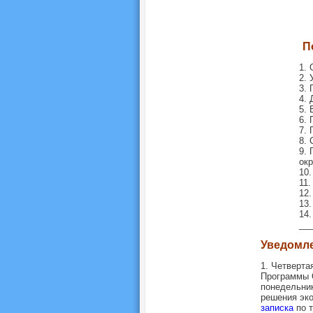
П
1. 
2. 
3. 
4. 
5. 
6. 
7. 
8. 
9. 
ок
10.
11
12.
13.
14.
__
Уведомл
1. Четверт
Программы 
понедельник
решения эко
записка
по т