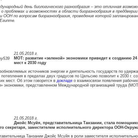
ждународный день биологического разнообразия – это отличная возмож
о проблемах и возможностях в области биоразнообразия в преддверии
 ООН по вопросам биоразнообразия, проведение которой запланирован
 Египте.
21.05.2018 г.
МОТ: развитие «зеленой» экономики приведет к созданию 24
мест к 2030 году
зобновляемых источников энергии и деятельность государств по удерж
 потепления в пределах двух градусов по Цельсию позволит к 2030 г. со
их мест. Об этом говорится в
докладе
о взаимосвязи появления рабочих
» экономики, представленном Международной организацией труда (МОТ
21.05.2018 г.
Джойс Мсуйя, представительница Танзании, стала помощник
го секретаря, заместителем исполнительного директора ООН-Окру
тавительница Танзании Джойс Мсуйя в роли заместителя исполнительно