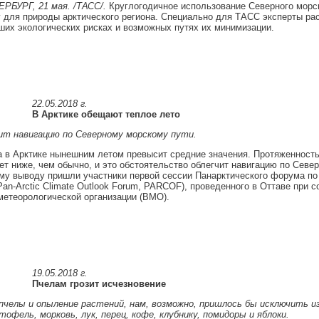
РБУРГ, 21 мая. /ТАСС/.
Круглогодичное использование Северного морс
у для природы арктического региона. Специально для ТАСС эксперты ра
их экологических рисках и возможных путях их минимизации.
22.05.2018 г.
В Арктике обещают теплое лето
ит навигацию по Северному морскому пути.
 в Арктике нынешним летом превысит средние значения. Протяженность
ет ниже, чем обычно, и это обстоятельство облегчит навигацию по Севе
ому выводу пришли участники первой сессии Панарктического форума п
Pan-Arctic Climate Outlook Forum, PARCOF), проведенного в Оттаве при 
етеорологической организации (ВМО).
19.05.2018 г.
Пчелам грозит исчезновение
пчелы и опыление растений, нам, возможно, пришлось бы исключить из
тофель, морковь, лук, перец, кофе, клубнику, помидоры и яблоки.