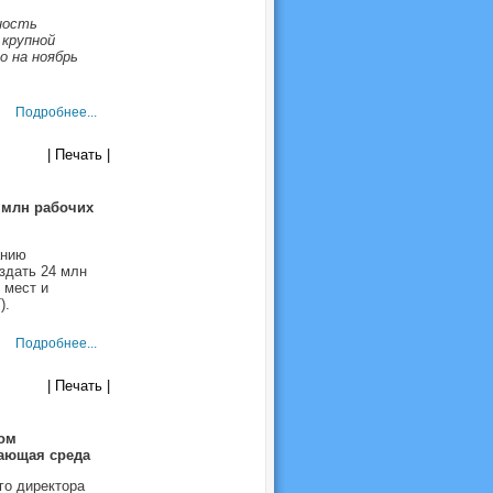
ность
 крупной
о на ноябрь
Подробнее...
| Печать |
 млн рабочих
анию
здать 24 млн
 мест и
).
Подробнее...
| Печать |
ом
жающая среда
го директора