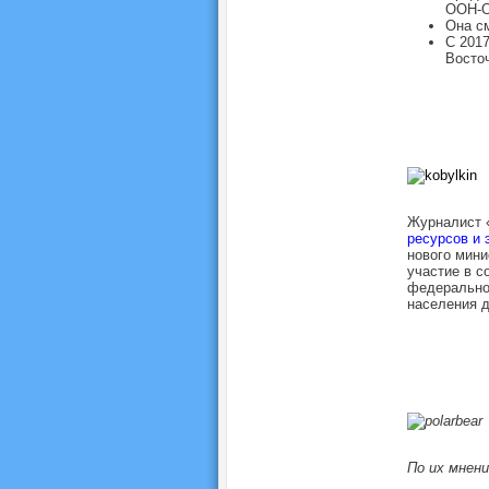
ООН-О
Она см
С 2017
Восточ
Журналист 
ресурсов и 
нового мини
участие в с
федерально
населения д
По их мнен