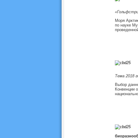
«Гольфстрим
Моря Арктик
по науке Му
проведенной
Тема 2018 г
Выбор данн
Конвенции о
национально
биоразноо