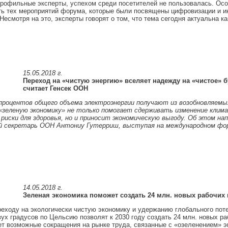
рофильные эксперты, успехом среди посетителей не пользовалась. Ос
ь тех мероприятий форума, которые были посвящены цифровизации и и
 Несмотря на это, эксперты говорят о том, что тема сегодня актуальна ка
15.05.2018 г.
Переход на «чистую энергию» вселяет надежду на «чистое» б
считает Генсек ООН
 процентов общего объема электроэнергии получают из возобновляемы
 «зеленую экономику» не только помогает сдерживать изменение клим
иски для здоровья, но и приносит экономическую выгоду. Об этом на
й секретарь ООН Антониу Гутерриш, выступая на международном фо
14.05.2018 г.
Зеленая экономика поможет создать 24 млн. новых рабочих 
еходу на экологически чистую экономику и удержанию глобального пот
ух градусов по Цельсию позволят к 2030 году создать 24 млн. новых ра
т возможные сокращения на рынке труда, связанные с «озеленением» э