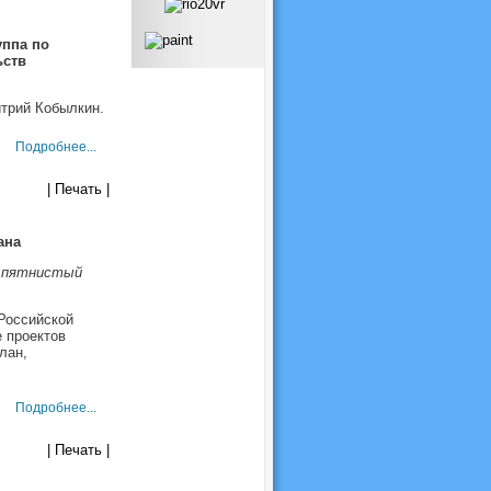
ппа по
ьств
трий Кобылкин.
Подробнее...
| Печать |
ана
и пятнистый
Российской
 проектов
лан,
Подробнее...
| Печать |