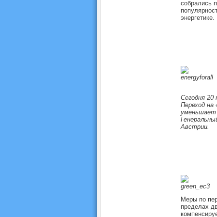
собрались п
популярност
энергетике.
Сегодня 20
Переход на
уменьшает р
Генеральны
Австрии.
Меры по пер
пределах дв
компенсируе