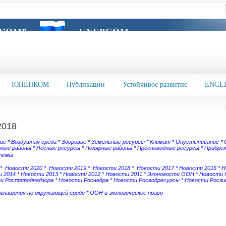
ЮНЕПКОМ
Публикации
Устойчивое развитие
ENGL
2018
зие
*
Воздушная среда
*
Здоровье
*
Земельные ресурсы
*
Климат
*
Опустынивание
*
рные районы
*
Лесные ресурсы
*
Полярные районы
*
Пресноводные ресурсы
*
Прибреж
темы
*
Новости 2020
*
Новости 2019
*
Новости 2018
*
Новости 2017
*
Новости 2016
*
Н
 2014
*
Новости 2013
*
Новости 2012
*
Новости 2011
*
Эконовости ООН
*
Новости
и Росприроднадзора
*
Новости Роснедра
*
Новости Росводресурсы
*
Новости Росг
оглашения по окружающей среде
*
ООН и экологическое право