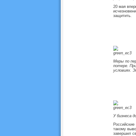
20 мая впе
исчезновени
защитить.
Меры по пер
потере. Пр
условиях. Э
У бизнеса д
Российские 
такому выво
завершил св