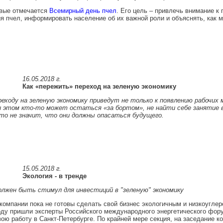
рвые отмечается
Всемирный день пчел
. Его цель – привлечь внимание к
я пчел, информировать население об их важной роли и объяснять, как 
16.05.2018 г.
Как «пережить» переход на зеленую экономику
еходу на зеленую экономику приведут не только к появлению рабочих м
и этом кто-то может остаться «за бортом», не найти себе занятие 
то не значит, что они должны опасаться будущего.
15.05.2018 г.
Экология - в тренде
олжен быть стимул для инвестиций в "зеленую" экономику
компании пока не готовы сделать свой бизнес экологичным и низкоуглер
ду пришли эксперты Российского международного энергетического фору
ою работу в Санкт-Петербурге. По крайней мере секция, на заседание к