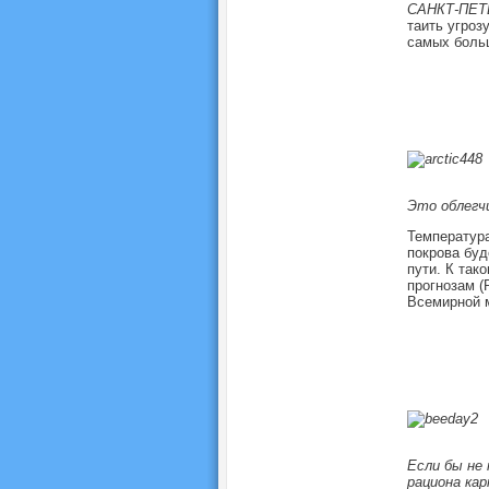
САНКТ-ПЕТЕ
таить угроз
самых больш
Это облегч
Температура
покрова буд
пути. К так
прогнозам (
Всемирной м
Если бы не 
рациона кар