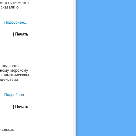
кого пути может
ссказали о
Подробнее...
| Печать |
 ледяного
рному морскому
о климатическим
содействии
Подробнее...
| Печать |
 своего