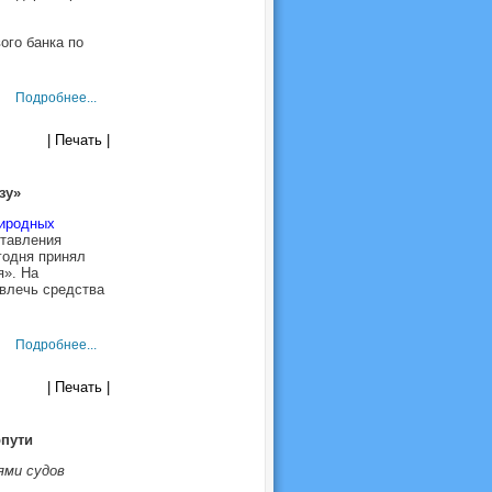
ого банка по
Подробнее...
| Печать |
зу»
риродных
ставления
годня принял
я». На
влечь средства
Подробнее...
| Печать |
рпути
ями судов