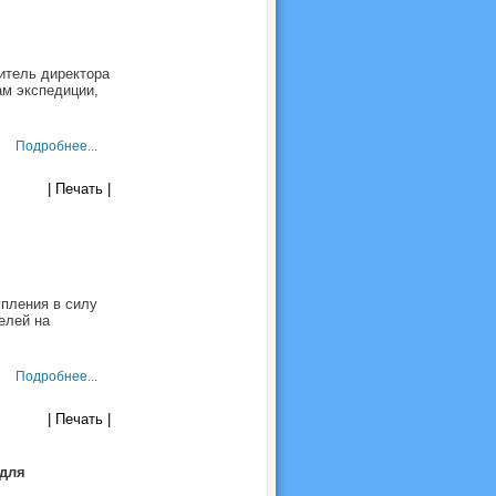
итель директора
ам экспедиции,
Подробнее...
| Печать |
пления в силу
елей на
Подробнее...
| Печать |
 для