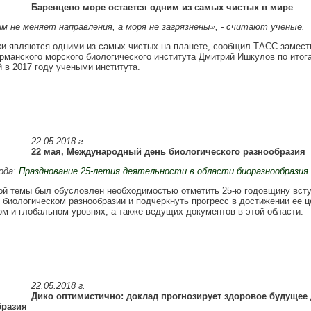
Баренцево море остается одним из самых чистых в мире
 не меняет направления, а моря не загрязнены», - считают ученые.
и являются одними из самых чистых на планете, сообщил ТАСС замест
рманского морского биологического института Дмитрий Ишкулов по итог
 в 2017 году учеными института.
22.05.2018 г.
22 мая, Международный день биологического разнообразия
ода:
Празднование 25-летия деятельности в области биоразнообразия
ой темы был обусловлен необходимостью отметить 25-ю годовщину всту
 биологическом разнообразии и подчеркнуть прогресс в достижении ее ц
м и глобальном уровнях, а также ведущих документов в этой области.
22.05.2018 г.
Дико оптимистично: доклад прогнозирует здоровое будущее
бразия