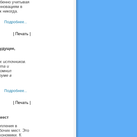
обенно учитывая
нновациям в
к никогда.
Подробнее...
| Печать |
удущее,
х источников.
ата и
помнил
руме в
Подробнее...
| Печать |
мест
епления в
бочих мест. Это
кономики. К