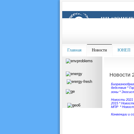
Главная
Новости
ЮНЕП
Новости 
Биоразнообра
бедствия
*
Го
зоны
*
Экосис
Новости 2021
2015
*
Новости
МПР
*
Новост
Конвенции и с