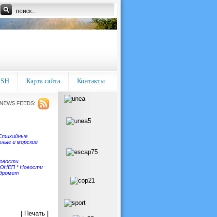
ISH
Карта сайта
Контакты
NEWS FEEDS:
Стихийные
ные и морские
овости
 ЮНЕП
*
Новости
идромет
| Печать |