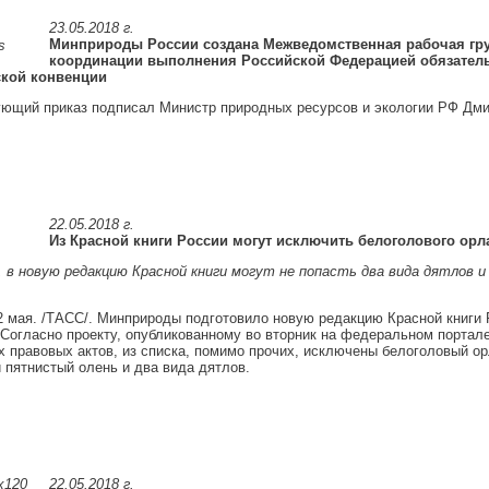
23.05.2018 г.
Минприроды России создана Межведомственная рабочая гру
координации выполнения Российской Федерацией обязател
кой конвенции
ующий приказ подписал Министр природных ресурсов и экологии РФ Дми
22.05.2018 г.
Из Красной книги России могут исключить белоголового орл
, в новую редакцию Красной книги могут не попасть два вида дятлов 
мая. /ТАСС/. Минприроды подготовило новую редакцию Красной книги 
Согласно проекту, опубликованному во вторник на федеральном портале
 правовых актов, из списка, помимо прочих, исключены белоголовый ор
 пятнистый олень и два вида дятлов.
22.05.2018 г.