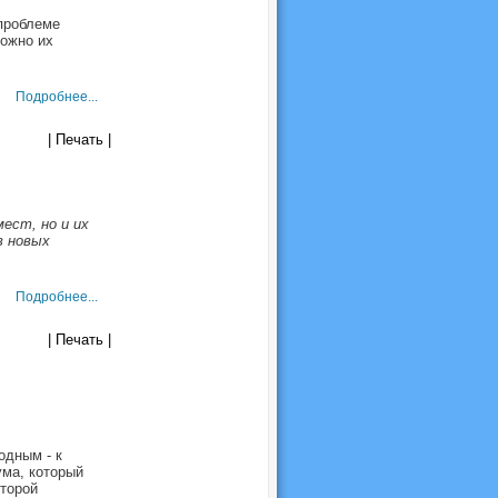
 проблеме
можно их
Подробнее...
| Печать |
ест, но и их
в новых
Подробнее...
| Печать |
одным - к
ма, который
оторой