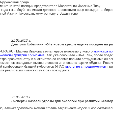
кружающая среда
енит на этой позиции представителя Мавритании Ибрагима Тиау
 года г-жа Мсуйя занимала должность советника вице-президента Миров
ной Азии и Тихоокеанскому региону в Вашингтоне
21.05.2018 г.
Дмитрий Кобылкин: «Я в новом кресле еще не посидел ни ра
«URA.RU» Марина Иванова взяла первое интервью у нового
министра п
экологии Дмитрия Кобылкина
. Как уже сообщало «URA.RU», после пред
стра правительству и знакомства со своими новыми сотрудниками он се
овместном заседании высшего совета и генсовета партии «Единая Росси
й конференции бывший губернатор ЯНАО
выступил с предложением
при
ля реализации «майских указов» президента.
21.05.2018 г.
Эксперты назвали угрозы для экологии при развитии Севмо
ию, важной проблемой может стать загрязнение морских вод двигател