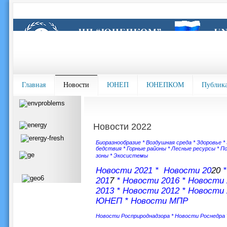
Главная
Новости
ЮНЕП
ЮНЕПКОМ
Публик
Новости 2022
Биоразнообразие
*
Воздушная среда
*
Здоровье
*
бедствия
*
Горные районы
*
Лесные ресурсы
*
По
зоны
*
Экосистемы
Новости 202
1 *
Новости 20
20
201
7
*
Новости 2016
*
Новости 
2013
*
Новости 2012
*
Новости 
ЮНЕП
*
Новости МПР
Новости Росприроднадзора
*
Новости Роснедра