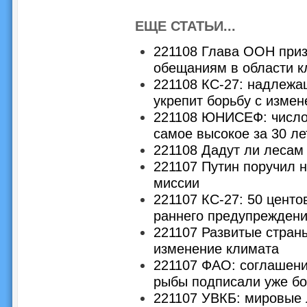
ЕЩЕ СТАТЬИ...
221108 Глава ООН приз
обещаниям в области к
221108 КС-27: надлеж
укрепит борьбу с изме
221108 ЮНИСЕФ: число 
самое высокое за 30 ле
221108 Дадут ли лесам
221107 Путин поручил 
миссии
221107 КС-27: 50 центо
раннего предупреждени
221107 Развитые стран
изменение климата
221107 ФАО: соглашени
рыбы подписали уже бо
221107 УВКБ: мировые