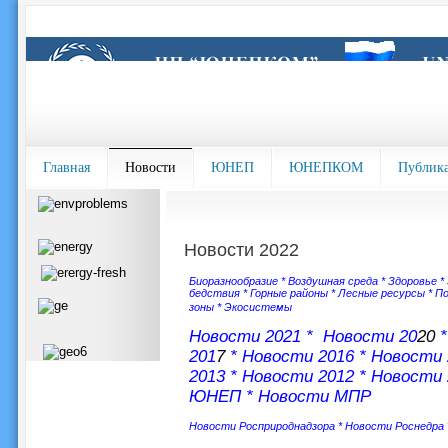
Главная
Новости
ЮНЕП
ЮНЕПКОМ
Публик
Новости 2022
Биоразнообразие
*
Воздушная среда
*
Здоровье
*
бедствия
*
Горные районы
*
Лесные ресурсы
*
По
зоны
*
Экосистемы
Новости 202
1 *
Новости 20
20
201
7
*
Новости 2016
*
Новости 
2013
*
Новости 2012
*
Новости 
ЮНЕП
*
Новости МПР
Новости Росприроднадзора
*
Новости Роснедра